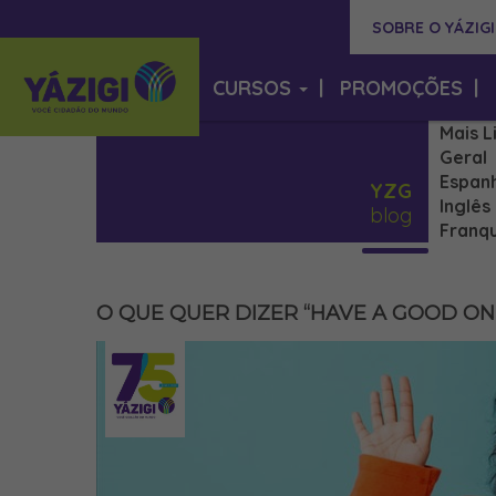
SOBRE O YÁZIGI
CURSOS
|
PROMOÇÕES
|
Mais L
Geral
Espan
YZG
Inglês
blog
Franqu
O QUE QUER DIZER “HAVE A GOOD ON