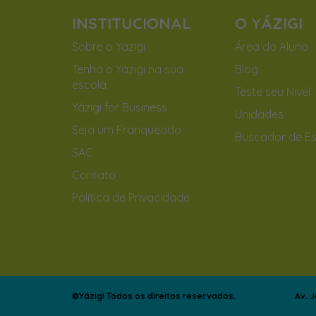
INSTITUCIONAL
O YÁZIGI
Sobre o Yázigi
Área do Aluno
Tenha o Yázigi na sua
Blog
escola
Teste seu Nível
Yázigi for Business
Unidades
Seja um Franqueado
Buscador de Es
SAC
Contato
Política de Privacidade
©Yázigi Todos os direitos reservados.
Av. 