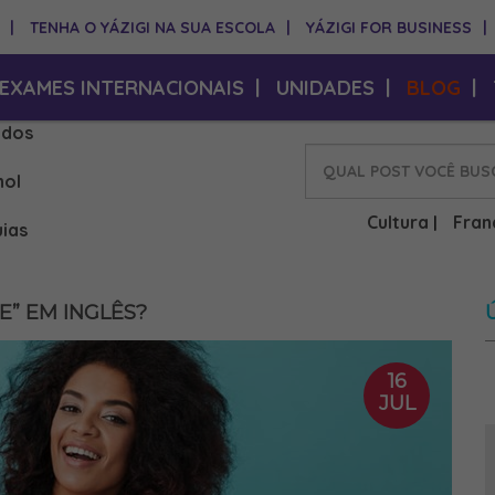
|
TENHA O YÁZIGI NA SUA ESCOLA
|
YÁZIGI FOR BUSINESS
|
EXAMES INTERNACIONAIS
|
UNIDADES
|
BLOG
|
idos
hol
Cultura
Fran
|
ias
E” EM INGLÊS?
16
JUL