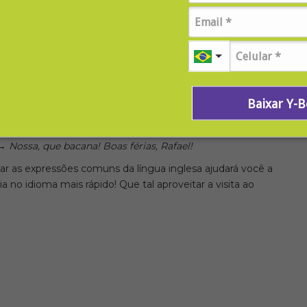
e!
 trabalho, querida.
, senhora.
Baixar Y-
 David!
→
Eu estou saindo de férias hoje. Te vejo em um
→
Nossa, que bacana! Boas férias, Rafael!
r as expressões comuns da língua inglesa ajudará você a
 no idioma mais rápido! Que tal aproveitar a visita ao