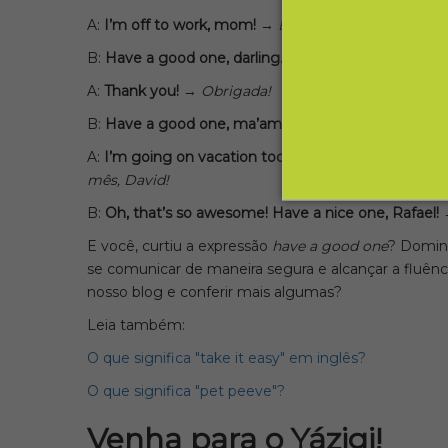
A:
I’m off to work, mom!
→
Estou indo trabalhar, mã
B:
Have a good one, darling.
→
Tenha um bom dia de
A:
Thank you!
→
Obrigada!
B:
Have a good one, ma’am.
→
Tenha uma boa tarde
A:
I’m going on vacation today. See you in a month,
mês, David!
B:
Oh, that’s so awesome! Have a nice one, Rafael!
E você, curtiu a expressão
have a good one
? Domina
se comunicar de maneira segura e alcançar a fluência
nosso blog e conferir mais algumas?
Leia também:
O que significa "take it easy" em inglês?
O que significa "pet peeve"?
Venha para o Yázigi!