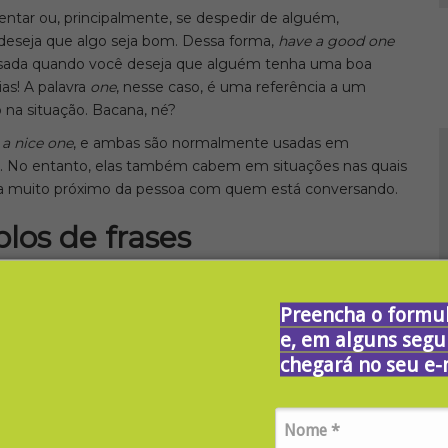
ntar ou, principalmente, se despedir de alguém,
deseja que algo seja bom. Dessa forma,
have a good one
 usada quando você deseja que alguém tenha uma boa
as! A palavra
one
, nesse caso, é uma referência a um
na situação. Bacana, né?
a nice one
, e ambas são normalmente usadas em
es. No entanto, elas também cabem em situações nas quais
ja muito próximo da pessoa com quem está conversando.
los de frases
ejo você amanhã, Victor. Tenha uma boa noite!
Preencha o formul
e, em alguns segu
dia, Carol! Tenha um bom dia no trabalho!
chegará no seu e-
ada, Bruno. Um bom dia para você também!
ucas.