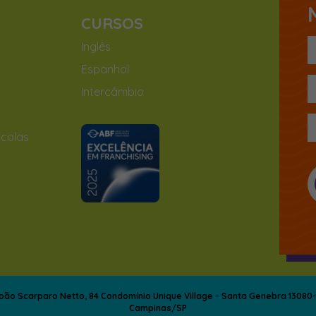
CURSOS
Inglês
Espanhol
Intercâmbio
colas
João Scarparo Netto, 84 Condomínio Unique Village - Santa Genebra 13080-
Campinas/SP