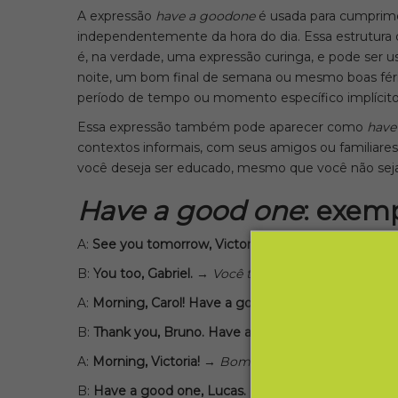
A expressão
have a good
one
é usada para cumprime
independentemente da hora do dia. Essa estrutura 
é, na verdade, uma expressão curinga, e pode ser
noite, um bom final de semana ou mesmo boas féri
período de tempo ou momento específico implícito 
Essa expressão também pode aparecer como
have 
contextos informais, com seus amigos ou familiar
você deseja ser educado, mesmo que você não se
Have a good one
: exemp
A:
See you tomorrow, Victor. Have a good one!
→
V
B:
You too, Gabriel.
→
Você também, Gabriel.
A:
Morning, Carol! Have a good day at work!
→
Bom 
B:
Thank you, Bruno. Have a nice one, too!
→
Obrig
A:
Morning, Victoria!
→
Bom dia, Victoria!
B:
Have a good one, Lucas.
→
Tenha um bom dia, L