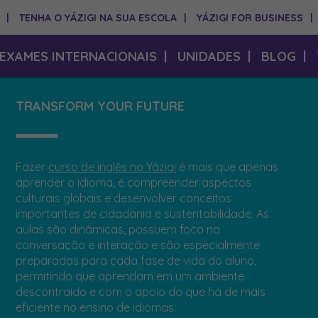
|
TENHA O YÁZIGI NA SUA ESCOLA
|
YÁZIGI FOR BUSINESS
|
EXAMES INTERNACIONAIS
|
UNIDADES
|
BLOG
|
TRANSFORM YOUR FUTURE
Fazer
curso de inglês no Yázigi
é mais que apenas
aprender o idioma, é compreender aspectos
culturais globais e desenvolver conceitos
importantes de cidadania e sustentabilidade. As
aulas são dinâmicas, possuem foco na
conversação e interação e são especialmente
preparadas para cada fase de vida do aluno,
permitindo que aprendam em um ambiente
descontraído e com o apoio do que há de mais
eficiente no ensino de idiomas.