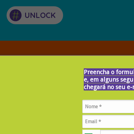
#
UNLOCK
Preencha o formul
e, em alguns segu
chegará no seu e-
Conheça os cursos