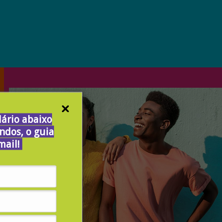
ário abaixo
ndos, o guia
mail!