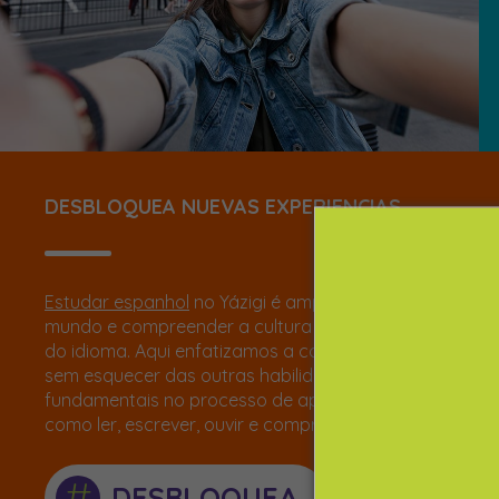
DESBLOQUEA NUEVAS EXPERIENCIAS
Estudar espanhol
no Yázigi é ampliar a visão de
mundo e compreender a cultura e a diversidade
do idioma. Aqui enfatizamos a comunicação oral,
sem esquecer das outras habilidades
fundamentais no processo de aprendizagem,
como ler, escrever, ouvir e compreender.
#
DESBLOQUEA