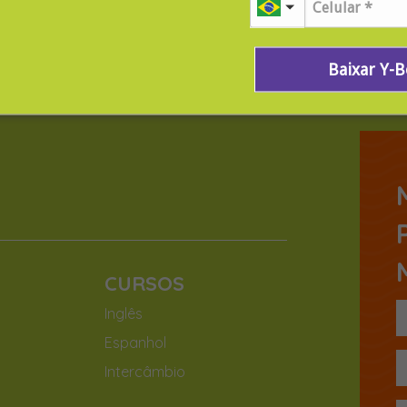
Baixar Y-
CURSOS
Inglês
Espanhol
Intercâmbio