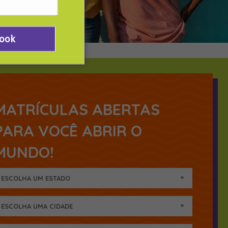
Book
MATRÍCULAS ABERTAS
PARA VOCÊ ABRIR O
MUNDO!
ESCOLHA UM ESTADO
ESCOLHA UMA CIDADE