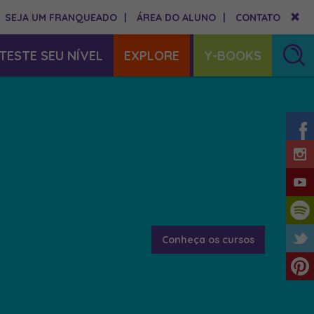
SEJA UM FRANQUEADO
|
ÁREA DO ALUNO
|
CONTATO
TESTE SEU NÍVEL
EXPLORE
Y-BOOKS
Conheça os cursos