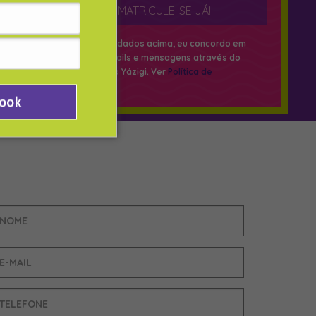
MATRICULE-SE JÁ!
Ao enviar os dados acima, eu concordo em
receber e-mails e mensagens através do
WhatsApp do Yázigi. Ver
Política de
Privacidade
.
Book