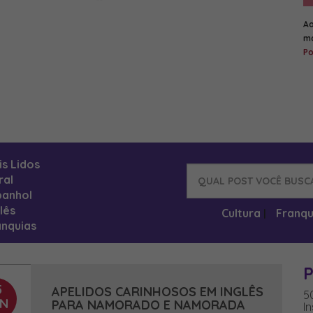
Ao
ma
Po
is Lidos
ral
panhol
lês
Cultura
Franqu
|
anquias
P
5
APELIDOS CARINHOSOS EM INGLÊS
5
N
PARA NAMORADO E NAMORADA
I