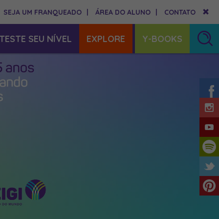
SEJA UM FRANQUEADO
|
ÁREA DO ALUNO
|
CONTATO
TESTE SEU NÍVEL
EXPLORE
Y-BOOKS