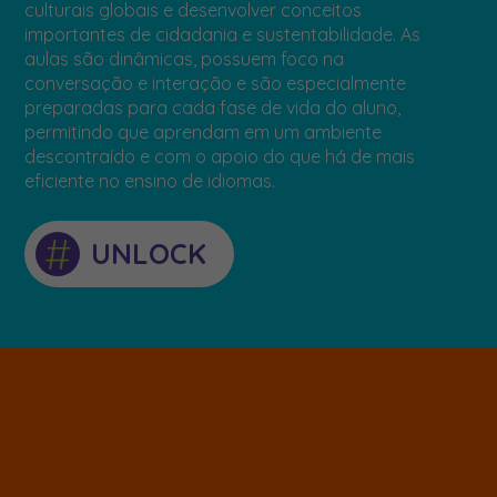
culturais globais e desenvolver conceitos
importantes de cidadania e sustentabilidade. As
aulas são dinâmicas, possuem foco na
conversação e interação e são especialmente
preparadas para cada fase de vida do aluno,
permitindo que aprendam em um ambiente
descontraído e com o apoio do que há de mais
eficiente no ensino de idiomas.
#
UNLOCK