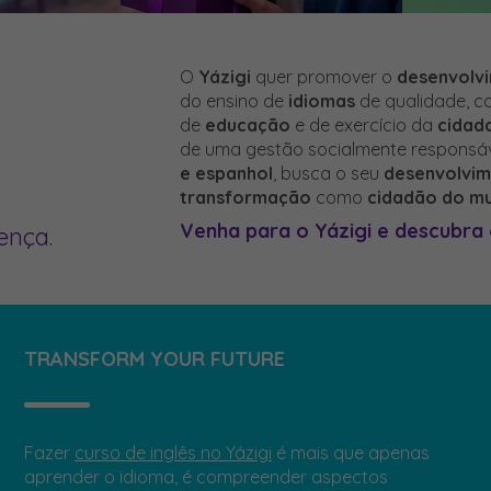
O
Yázigi
quer promover o
desenvolv
do ensino de
idiomas
de qualidade, c
de
educação
e de exercício da
cidada
de uma gestão socialmente responsáv
e espanhol
, busca o seu
desenvolvi
transformação
como
cidadão do m
Venha para o Yázigi e descubra
ença.
TRANSFORM YOUR FUTURE
Fazer
curso de inglês no Yázigi
é mais que apenas
aprender o idioma, é compreender aspectos