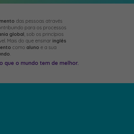
imento
das pessoas através
ontribuindo para os processos
nia global
, sob os princípios
el. Mais do que ensinar
inglês
mento
como
aluno
e a sua
undo
.
 o que o mundo tem de melhor.