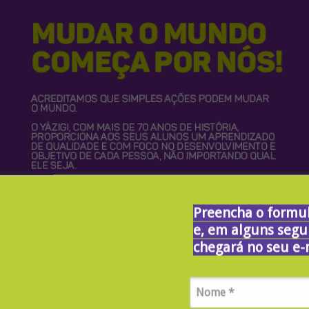
Preencha o formul
e, em alguns segu
chegará no seu e-