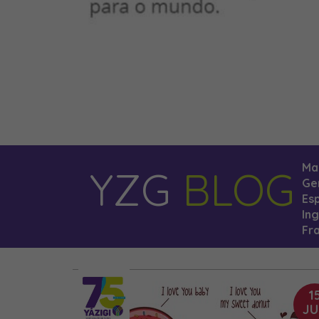
Ma
YZG
BLOG
Ge
Es
Ing
Fr
1
JU