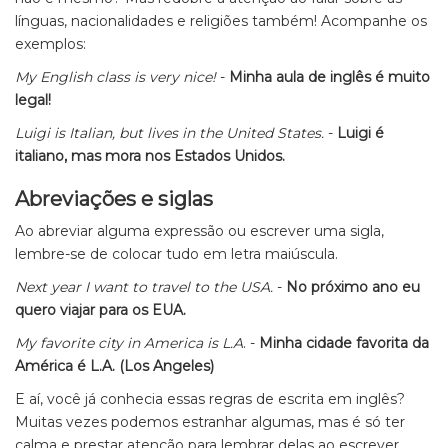
línguas, nacionalidades e religiões também! Acompanhe os
exemplos:
My
English
class is very nice!
-
Minha aula de inglês é muito
legal!
Luigi is
Italian
, but lives in the
United States
.
-
Luigi é
italiano, mas mora nos Estados Unidos.
Abreviações e siglas
Ao abreviar alguma expressão ou escrever uma sigla,
lembre-se de colocar tudo em letra maiúscula.
Next year I want to travel to the
USA
.
-
No próximo ano eu
quero viajar para os EUA.
My favorite city in
America
is
L.A
. -
Minha cidade favorita da
América é L.A. (Los Angeles)
E aí, você já conhecia essas regras de escrita em inglês?
Muitas vezes podemos estranhar algumas, mas é só ter
calma e prestar atenção para lembrar delas ao escrever