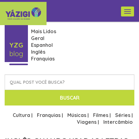
Togg
navi
Mais Lidos
Geral
YZG
Espanhol
Inglês
blog
Franquias
BUSCAR
Cultura
Franquias
Músicas
Filmes
Séries
|
|
|
|
|
Viagens
Intercâmbio
|