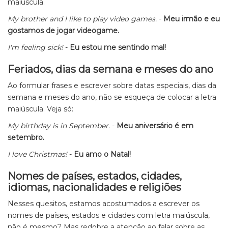
maiúscula.
My brother and
I
like to play video games.
-
Meu irmão e eu
gostamos de jogar videogame.
I
'm feeling sick!
-
Eu estou me sentindo mal!
Feriados, dias da semana e meses do ano
Ao formular frases e escrever sobre datas especiais, dias da
semana e meses do ano, não se esqueça de colocar a letra
maiúscula. Veja só:
My birthday is in
September
.
-
Meu aniversário é em
setembro.
I love
Christmas
!
-
Eu amo o Natal!
Nomes de países, estados, cidades,
idiomas, nacionalidades e religiões
Nesses quesitos, estamos acostumados a escrever os
nomes de países, estados e cidades com letra maiúscula,
não é mesmo? Mas redobre a atenção ao falar sobre as