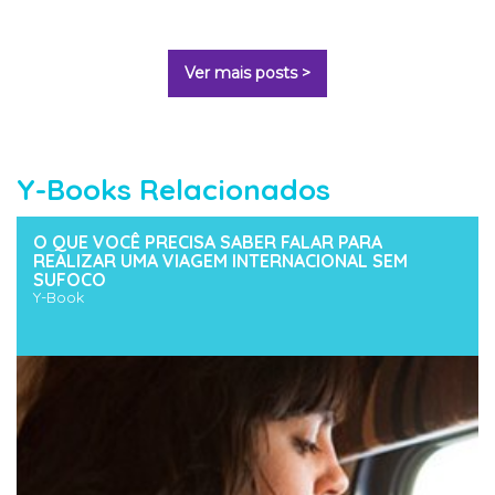
Ver mais posts >
Y-Books Relacionados
O QUE VOCÊ PRECISA SABER FALAR PARA
REALIZAR UMA VIAGEM INTERNACIONAL SEM
SUFOCO
Y-Book