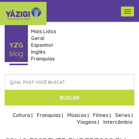
Togg
navi
Mais Lidos
Geral
YZG
Espanhol
Inglês
blog
Franquias
BUSCAR
Cultura
Franquias
Músicas
Filmes
Séries
|
|
|
|
|
Viagens
Intercâmbio
|