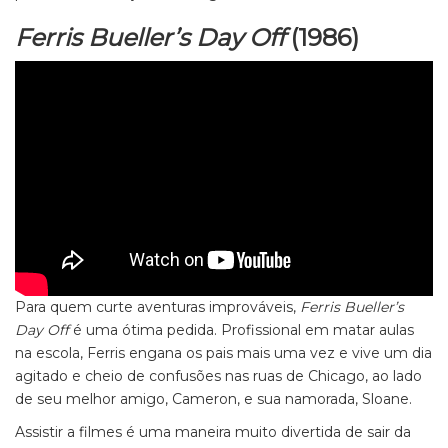
Ferris Bueller’s Day Off
(1986)
Para quem curte aventuras improváveis,
Ferris Bueller’s
Day Off
é uma ótima pedida. Profissional em matar aulas
na escola, Ferris engana os pais mais uma vez e vive um dia
agitado e cheio de confusões nas ruas de Chicago, ao lado
de seu melhor amigo, Cameron, e sua namorada, Sloane.
Assistir a filmes é uma maneira muito divertida de sair da