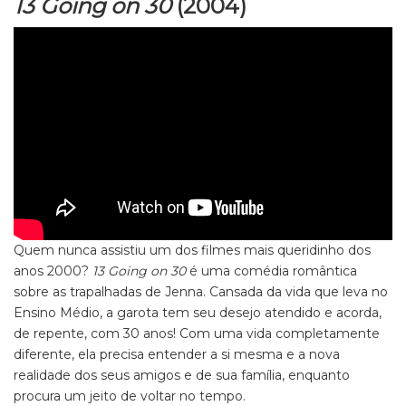
13 Going on 30
(2004)
Quem nunca assistiu um dos filmes mais queridinho dos
anos 2000?
13 Going on 30
é uma comédia romântica
sobre as trapalhadas de Jenna. Cansada da vida que leva no
Ensino Médio, a garota tem seu desejo atendido e acorda,
de repente, com 30 anos! Com uma vida completamente
diferente, ela precisa entender a si mesma e a nova
realidade dos seus amigos e de sua família, enquanto
procura um jeito de voltar no tempo.