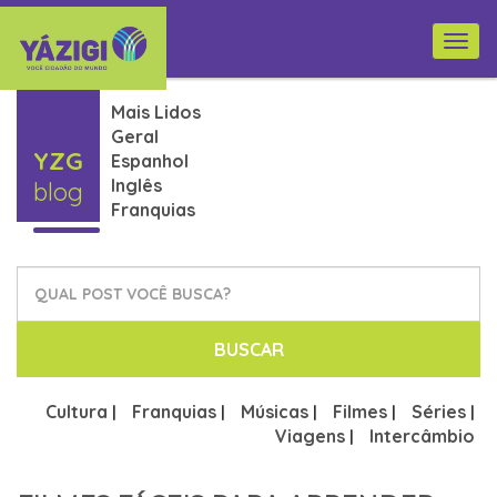
Togg
navi
Mais Lidos
Geral
YZG
Espanhol
Inglês
blog
Franquias
BUSCAR
Cultura
Franquias
Músicas
Filmes
Séries
|
|
|
|
|
Viagens
Intercâmbio
|