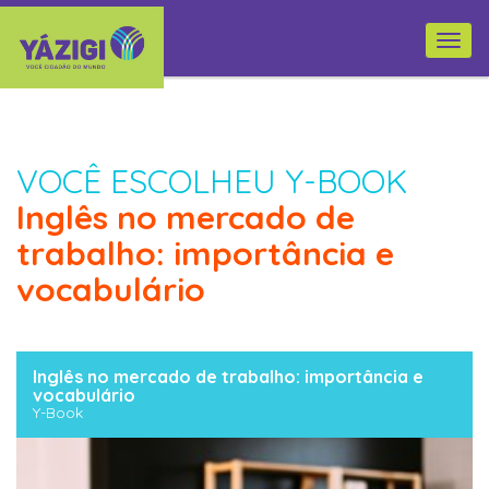
Togg
navi
VOCÊ ESCOLHEU Y-BOOK
Inglês no mercado de
trabalho: importância e
vocabulário
Inglês no mercado de trabalho: importância e
vocabulário
Y-Book