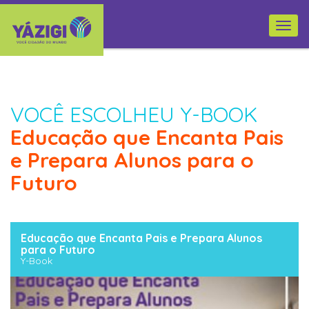
Togg
navi
VOCÊ ESCOLHEU Y-BOOK
Educação que Encanta Pais
e Prepara Alunos para o
Futuro
Educação que Encanta Pais e Prepara Alunos
para o Futuro
Y-Book