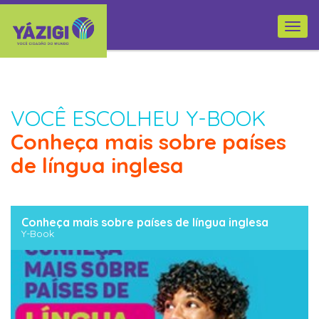
Togg
navi
VOCÊ ESCOLHEU Y-BOOK
Conheça mais sobre países
de língua inglesa
Conheça mais sobre países de língua inglesa
Y-Book