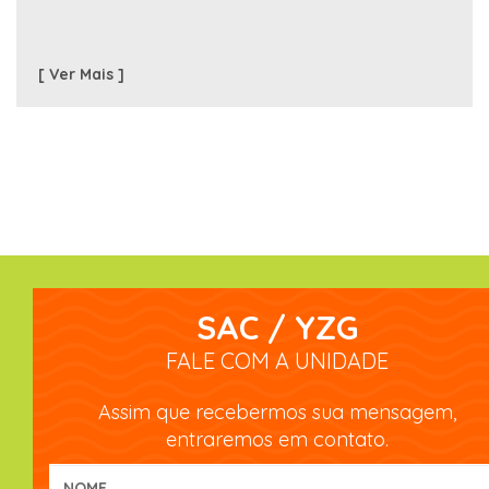
[ Ver Mais ]
SAC / YZG
FALE COM A UNIDADE
Assim que recebermos sua mensagem,
entraremos em contato.