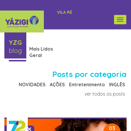
VILA RÉ
Togg
navi
YZG
Mais Lidos
blog
Geral
Posts por categoria
NOVIDADES
AÇÕES
Entretenimento
INGLÊS
ver todos os posts
03