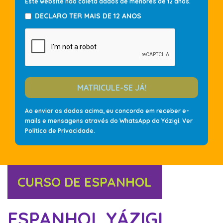
Este website não coleta dados de menores de 12 anos.
DECLARO TER MAIS DE 12 ANOS
MATRICULE-SE JÁ!
Ao enviar os dados acima, eu concordo em receber e-
mails e mensagens através do WhatsApp do Yázigi. Ver
Política de Privacidade
.
CURSO DE ESPANHOL
ESPANHOL YÁZIGI