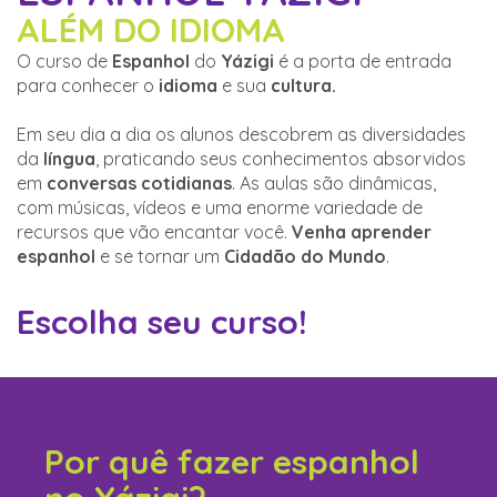
ALÉM DO IDIOMA
O curso de
Espanhol
do
Yázigi
é a porta de entrada
para conhecer o
idioma
e sua
cultura.
Em seu dia a dia os alunos descobrem as diversidades
da
língua
, praticando seus conhecimentos absorvidos
em
conversas cotidianas
. As aulas são dinâmicas,
com músicas, vídeos e uma enorme variedade de
recursos que vão encantar você.
Venha aprender
espanhol
e se tornar um
Cidadão do Mundo
.
Escolha seu curso!
Por quê fazer espanhol