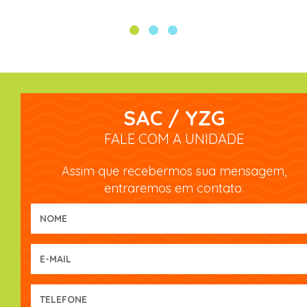
SAC / YZG
FALE COM A UNIDADE
Assim que recebermos sua mensagem,
entraremos em contato.