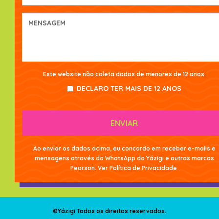
Este website não coleta dados de menores de 12 anos.
DECLARO TER MAIS DE 12 ANOS
ENVIAR
Ao enviar os dados acima, eu concordo em receber e-mails e
mensagens através do WhatsApp do Yázigi e outras marcas
Pearson. Ver
Política de Privacidade
.
©Yázigi Todos os direitos reservados.