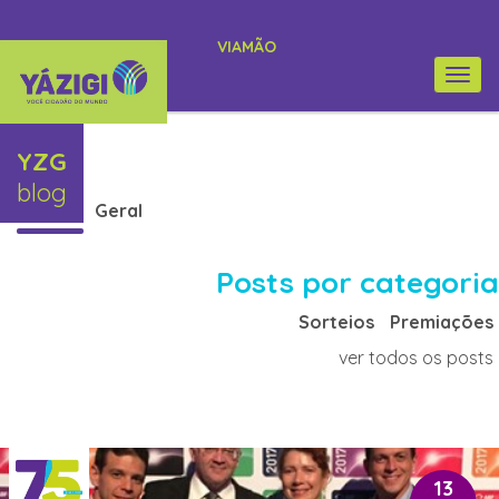
VIAMÃO
Togg
navi
YZG
blog
Geral
Posts por categoria
Sorteios
Premiações
ver todos os posts
13