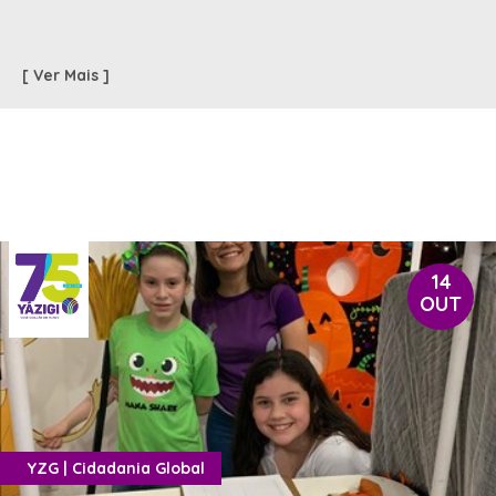
[ Ver Mais ]
14
OUT
YZG | Cidadania Global