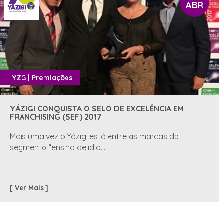
ABR
YZG | Premiações
YÁZIGI CONQUISTA O SELO DE EXCELÊNCIA EM
FRANCHISING (SEF) 2017
Mais uma vez o Yázigi está entre as marcas do
segmento “ensino de idio...
[ Ver Mais ]