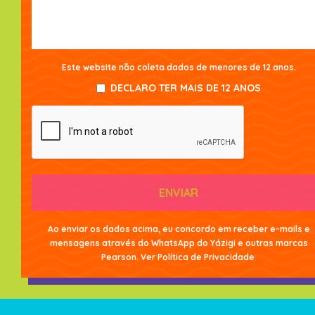
Este website não coleta dados de menores de 12 anos.
DECLARO TER MAIS DE 12 ANOS
ENVIAR
Ao enviar os dados acima, eu concordo em receber e-mails e
mensagens através do WhatsApp do Yázigi e outras marcas
Pearson. Ver
Política de Privacidade
.