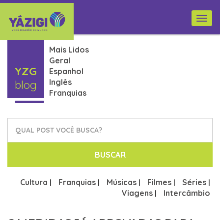
Togg
navi
Mais Lidos
Geral
YZG
Espanhol
Inglês
blog
Franquias
BUSCAR
Cultura
Franquias
Músicas
Filmes
Séries
|
|
|
|
|
Viagens
Intercâmbio
|