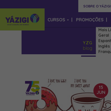
SOBRE O YÁZIGI
CURSOS
|
PROMOÇÕES
|
Mais L
Geral
Espan
YZG
Inglês
blog
Franqu
15
JUN