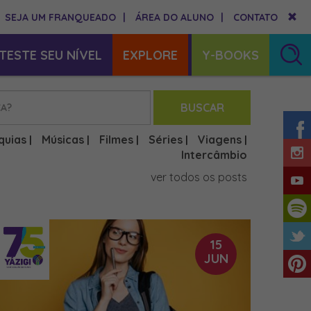
SEJA UM FRANQUEADO
|
ÁREA DO ALUNO
|
CONTATO
TESTE SEU NÍVEL
EXPLORE
Y-BOOKS
BUSCAR
quias
Músicas
Filmes
Séries
Viagens
|
|
|
|
|
Intercâmbio
ver todos os posts
15
JUN