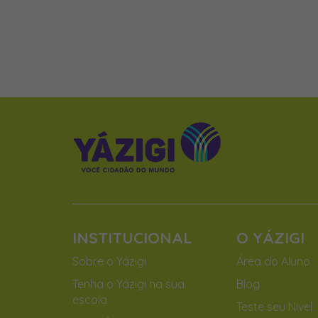
INSTITUCIONAL
O YÁZIGI
Sobre o Yázigi
Área do Aluno
Tenha o Yázigi na sua
Blog
escola
Teste seu Nível