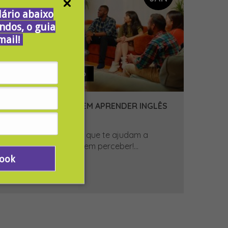
ário abaixo
ndos, o guia
mail!
YZG | Entretenimento
JOGOS QUE TE FAZEM APRENDER INGLÊS
SEM PERCEBER
Confira alguns jogos que te ajudam a
praticar inglês sem nem perceber!...
Book
[ Ver Mais ]