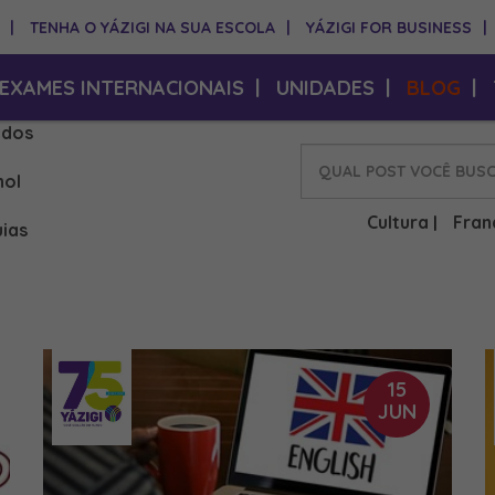
|
TENHA O YÁZIGI NA SUA ESCOLA
|
YÁZIGI FOR BUSINESS
|
EXAMES INTERNACIONAIS
|
UNIDADES
|
BLOG
|
idos
hol
Cultura
Fran
|
ias
15
JUN