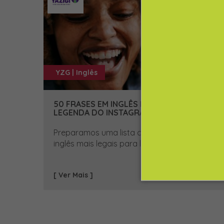
YZG | Inglês
50 FRASES EM INGLÊS PARA BIO E
LEGENDA DO INSTAGRAM
Preparamos uma lista com as frases em
inglês mais legais para legendar...
[ Ver Mais ]