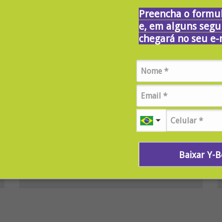
Preencha o formul
e, em alguns segu
chegará no seu e-
YZG | Cultura
MELHORES LIVROS PARA LER EM INGLÊS
EM 2026
Veja quais livros começar a ler agora em
2026!
Baixar Y-
[ Ver Mais ]