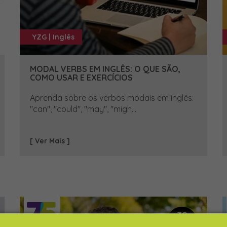
YZG | Inglês
MODAL VERBS EM INGLÊS: O QUE SÃO,
COMO USAR E EXERCÍCIOS
Aprenda sobre os verbos modais em inglês:
"can", "could", "may", "migh...
[ Ver Mais ]
30
JAN