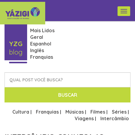
Togg
navi
Mais Lidos
Geral
YZG
Espanhol
Inglês
blog
Franquias
BUSCAR
Cultura
Franquias
Músicas
Filmes
Séries
|
|
|
|
|
Viagens
Intercâmbio
|