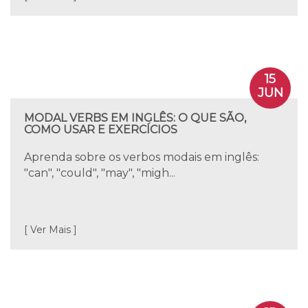
15
JUN
MODAL VERBS EM INGLÊS: O QUE SÃO,
COMO USAR E EXERCÍCIOS
Aprenda sobre os verbos modais em inglês:
"can", "could", "may", "migh...
[ Ver Mais ]