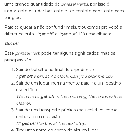
uma grande quantidade de
phrasal verbs
, por isso é
importante estudar bastante e ter contato constante com
o inglês.
Para te ajudar a não confundir mais, trouxemos pra você a
diferença entre
“get off”
e
“get out”
. Dá uma olhada:
Get off
Esse
phrasal verb
pode ter alguns significados, mas os
principais são:
Sair do trabalho ao final do expediente.
I
get off
work at 7 o’clock. Can you pick me up?
Sair de um lugar, normalmente para ir a um destino
específico.
We have to
get off
in the morning, the roads will be
clearer.
Sair de um transporte público e/ou coletivo, como
ônibus, trem ou avião.
I’ll
get off
the bus at the next stop.
Tirar uma parte do corpo de algum lugar.