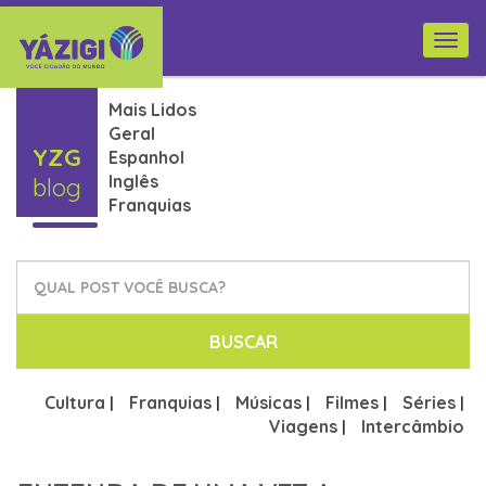
Togg
navi
Mais Lidos
Geral
YZG
Espanhol
Inglês
blog
Franquias
BUSCAR
Cultura
Franquias
Músicas
Filmes
Séries
|
|
|
|
|
Viagens
Intercâmbio
|