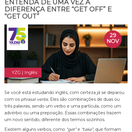
ENTENDA DE UMA VEZ A
DIFERENÇA ENTRE “GET OFF” E
“GET OUT”
29
NOV
YZG | Inglês
Se você está estudando inglês, com certeza já se deparou
com os
phrasal verbs
. Eles são combinações de duas ou
três palavras, sendo um verbo e uma partícula, como um
advérbio ou uma preposição. Essas combinações trazem
um novo sentido, diferente dos termos sozinhos.
Existem alguns verbos, como
“get”
e
“take”
, que formam