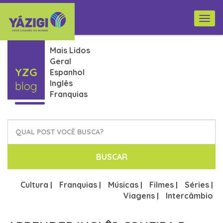
Togg
navi
Mais Lidos
Geral
YZG
Espanhol
Inglês
blog
Franquias
BUSCAR
Cultura
Franquias
Músicas
Filmes
Séries
|
|
|
|
|
Viagens
Intercâmbio
|