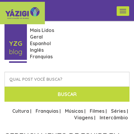
Togg
navi
Mais Lidos
Geral
YZG
Espanhol
Inglês
blog
Franquias
BUSCAR
Cultura
Franquias
Músicas
Filmes
Séries
|
|
|
|
|
Viagens
Intercâmbio
|