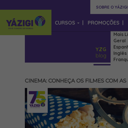
SOBRE O YÁZIGI
CURSOS
|
PROMOÇÕES
|
Mais L
Geral
Espan
YZG
Inglês
blog
Franqu
CINEMA: CONHEÇA OS FILMES COM AS 