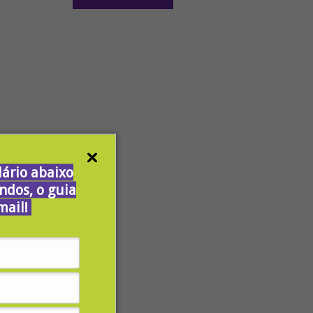
ário abaixo
ndos, o guia
mail!