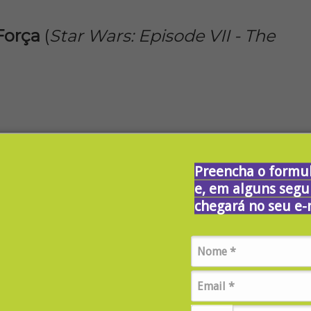
Força
(
Star Wars: Episode VII - The
Preencha o formul
e, em alguns segu
chegará no seu e-
ngers: Endgame
-2019)
o topo da lista
to’ ocupa o primeiro lugar da lista, mas quais produções já