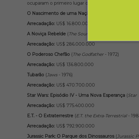
ocuparam o primeiro lugar da lista de filmes com a ma
O Nascimento de uma Nação
(
The Birth of a Natio
Arrecadação:
US$ 16.800.000
A Noviça Rebelde
(
The Sound of Music
- 1966)
Arrecadação:
US$ 286.000.000
O Poderoso Chefão
(
The Godfather
- 1972)
Arrecadação:
US$ 136.800.000
Tubarão
(
Jaws
- 1976)
Arrecadação:
US$ 470.700.000
Star Wars: Episódio IV - Uma Nova Esperança
(
Star
Arrecadação:
US$ 775.400.000
E.T. - O Extraterrestre
(
E.T. the Extra-Terrestrial
- 198
Arrecadação:
US$ 792.900.000
Jurassic Park: O Parque dos Dinossauros
(
Jurassic P