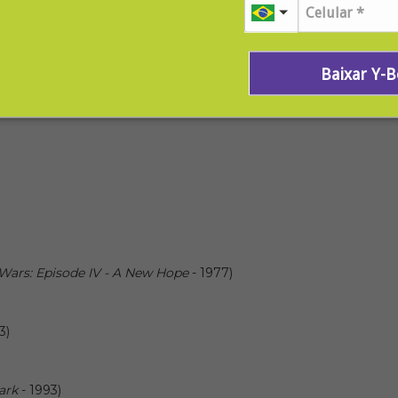
ior bilheteria? Confira os títulos:
n
- 1915)
Baixar Y-
 Wars: Episode IV - A New Hope
- 1977)
3)
ark
- 1993)