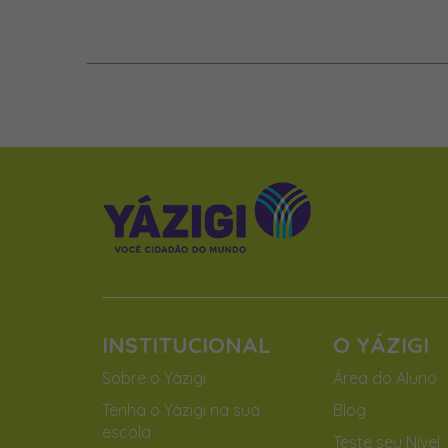
INSTITUCIONAL
O YÁZIGI
Sobre o Yázigi
Área do Aluno
Tenha o Yázigi na sua
Blog
escola
Teste seu Nível