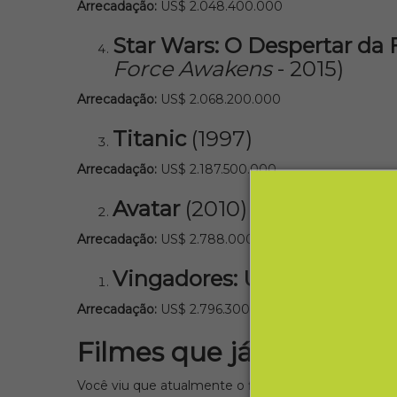
Arrecadação:
US$ 2.048.400.000
Star Wars: O Despertar da 
Force Awakens
- 2015)
Arrecadação:
US$ 2.068.200.000
Titanic
(1997)
Arrecadação:
US$ 2.187.500.000
Avatar
(2010)
Arrecadação:
US$ 2.788.000.000
Vingadores: Ultimato
(
Ave
Arrecadação:
US$ 2.796.300.000
Filmes que já ocuparam 
Você viu que atualmente o filme ‘Vingadores: Ultima