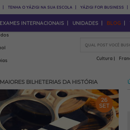
|
TENHA O YÁZIGI NA SUA ESCOLA
|
YÁZIGI FOR BUSINESS
|
EXAMES INTERNACIONAIS
|
UNIDADES
|
BLOG
|
idos
hol
Cultura
Fran
|
ias
MAIORES BILHETERIAS DA HISTÓRIA
26
SET