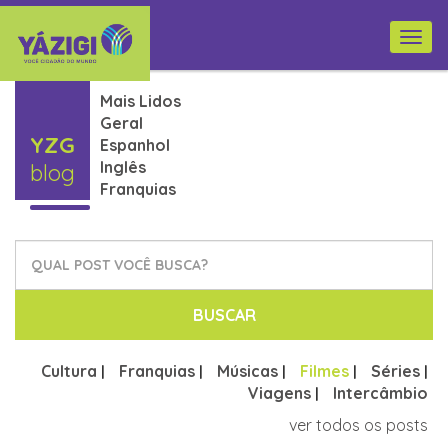
Togg
navi
Mais Lidos
Geral
YZG
Espanhol
Inglês
blog
Franquias
BUSCAR
Cultura
Franquias
Músicas
Filmes
Séries
|
|
|
|
|
Viagens
Intercâmbio
|
ver todos os posts