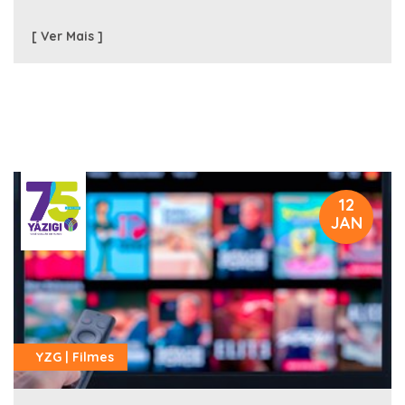
[ Ver Mais ]
12
JAN
YZG | Filmes