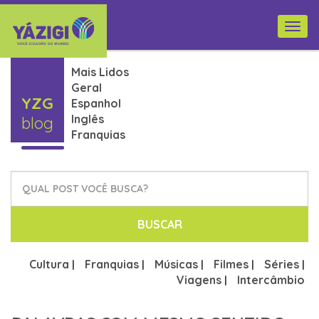
Togg
navi
Mais Lidos
Geral
YZG
Espanhol
Inglês
blog
Franquias
BUSCAR
Cultura
Franquias
Músicas
Filmes
Séries
|
|
|
|
|
Viagens
Intercâmbio
|