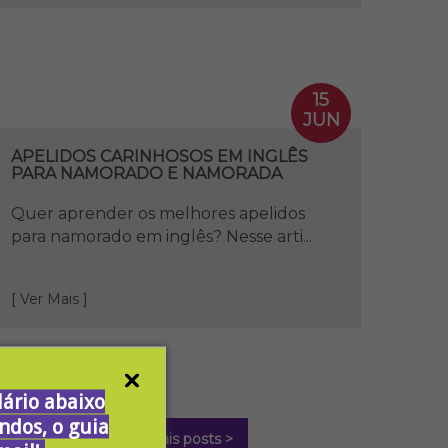
15
JUN
APELIDOS CARINHOSOS EM INGLÊS
PARA NAMORADO E NAMORADA
Quer aprender os melhores apelidos
para namorado em inglês? Nesse arti...
[ Ver Mais ]
ário abaixo
ndos, o guia
Ver mais posts >