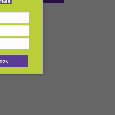
mail!
Book