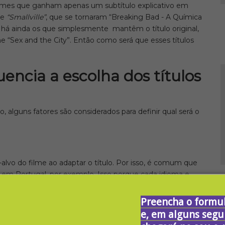
ilmes que ganham apenas um subtítulo explicativo em
e
“Smallville”
, que se tornaram “Breaking Bad - A Química
E há ainda os que simplesmente mantêm o título original,
e “Sex and the City”. Então como será que esses títulos
encia a escolha dos títulos
, alguns fatores são considerados para definir qual será o
o-alvo do filme ao adaptar o título. Por isso, é comum que
 em Portugal, por exemplo. Isso porque cada idioma e
inguísticos que interferem na interpretação do público. Por
mpacto ou sentido que o título original.
Preencha o formul
e, em alguns segu
 prejuízo?