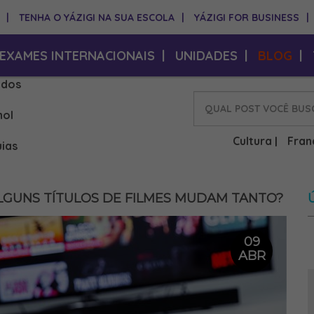
|
TENHA O YÁZIGI NA SUA ESCOLA
|
YÁZIGI FOR BUSINESS
|
EXAMES INTERNACIONAIS
|
UNIDADES
|
BLOG
|
idos
hol
Cultura
Fran
|
ias
GUNS TÍTULOS DE FILMES MUDAM TANTO?
09
ABR