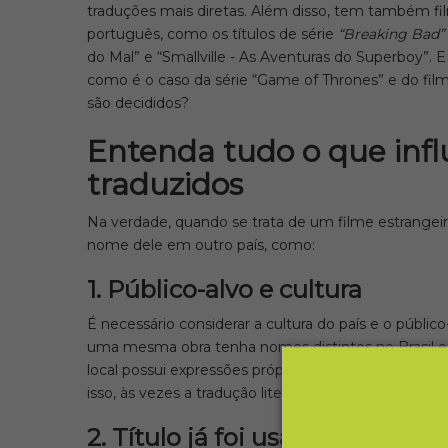
traduções mais diretas. Além disso, tem também f
português, como os títulos de série
“Breaking Bad”
do Mal” e “Smallville - As Aventuras do Superboy”. 
como é o caso da série “Game of Thrones” e do film
são decididos?
Entenda tudo o que influ
traduzidos
Na verdade, quando se trata de um filme estrangeiro
nome dele em outro país, como:
1. Público-alvo e cultura
É necessário considerar a cultura do país e o públic
uma mesma obra tenha nomes distintos no Brasil e
local possui expressões próprias, gírias e recursos l
isso, às vezes a tradução literal não trará o mesmo i
2. Título já foi usado ou causa