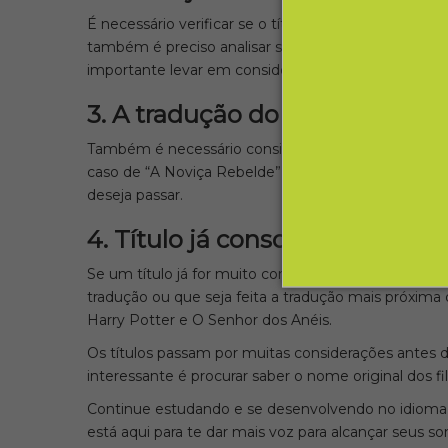
É necessário verificar se o título escolhido já foi ut
também é preciso analisar se o que foi escolhido nã
importante levar em consideração a cultura local.
3. A tradução do título faz sen
Também é necessário considerar se a tradução lite
caso de “A Noviça Rebelde” (
“The Sound of Music”
)
deseja passar.
4. Título já consolidado
Se um título já for muito conhecido e tiver uma ba
tradução ou que seja feita a tradução mais próxima 
Harry Potter e O Senhor dos Anéis.
Os títulos passam por muitas considerações ante
interessante é procurar saber o nome original dos 
Continue estudando e se desenvolvendo no idioma,
está aqui para te dar mais voz para alcançar seus so