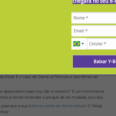
chegará no seu e-
ilizado, evitando problemas com direitos autorais. Além disso,
o pode ser mal-interpretado pelo público. Por isso, é muito
tido?
ral faz sentido e transmite a mensagem do filme. Como é o
, que, em português, reforça a mensagem que o filme
Baixar Y-
se de fãs considerável, é possível que não haja nenhuma
da literal. É o caso de Game of Thrones e dos filmes de
s de aparecerem para nós, não é mesmo? E um movimento
filmes e tentar entender o porquê de ter mudado (ou não).
 para que a sua
fluência venha de forma natural
. O Yázigi
nhos!