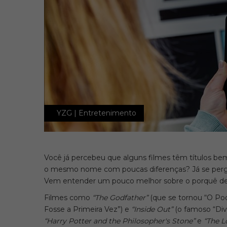
YZG | Entretenimento
Você já percebeu que alguns filmes têm títulos be
o mesmo nome com poucas diferenças? Já se pergu
Vem entender um pouco melhor sobre o porquê de 
Filmes como
“The Godfather”
(que se tornou “O Po
Fosse a Primeira Vez”) e
“Inside Out”
(o famoso “Div
“Harry Potter and the Philosopher's Stone”
e
“The L