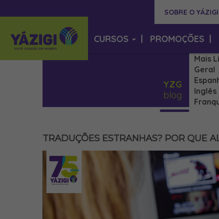
SOBRE O YÁZIGI
CURSOS
|
PROMOÇÕES
|
Mais L
Geral
Espan
YZG
Inglês
blog
Franqu
TRADUÇÕES ESTRANHAS? POR QUE AL