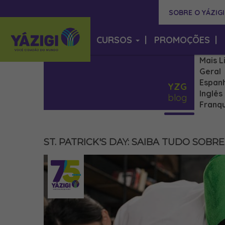
SOBRE O YÁZIGI
CURSOS
|
PROMOÇÕES
|
Mais L
Geral
Espan
YZG
Inglês
blog
Franqu
ST. PATRICK'S DAY: SAIBA TUDO SOBR