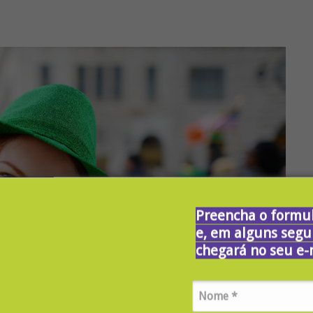
Preencha o formul
e, em alguns segu
chegará no seu e-