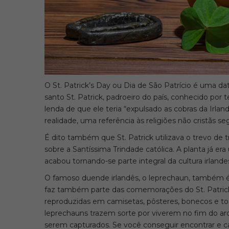
O St. Patrick’s Day ou Dia de São Patrício é uma d
santo St. Patrick, padroeiro do país, conhecido por t
lenda de que ele teria “expulsado as cobras da Irlan
realidade, uma referência às religiões não cristãs s
É dito também que St. Patrick utilizava o trevo de t
sobre a Santíssima Trindade católica. A planta já er
acabou tornando-se parte integral da cultura irlande
O famoso duende irlandês, o leprechaun, também é u
faz também parte das comemorações do St. Patrick’
reproduzidas em camisetas, pôsteres, bonecos e tod
leprechauns trazem sorte por viverem no fim do ar
serem capturados. Se você conseguir encontrar e ca