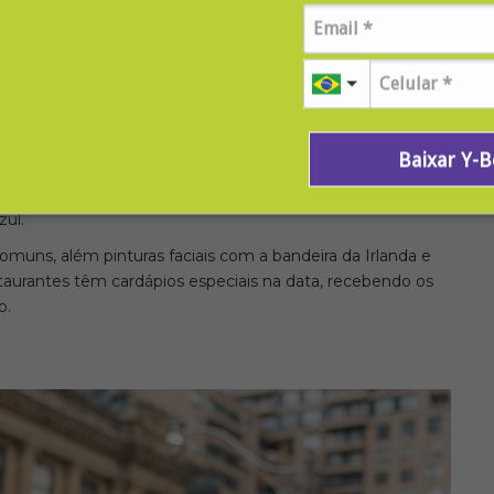
Baixar Y-
ay é usando roupas e acessórios de cor verde. Acredita-se
cor do trevo shamrock e na bandeira da Irlanda, já que o
zul.
ns, além pinturas faciais com a bandeira da Irlanda e
staurantes têm cardápios especiais na data, recebendo os
o.