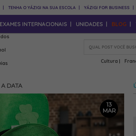
|
TENHA O YÁZIGI NA SUA ESCOLA
|
YÁZIGI FOR BUSINESS
|
EXAMES INTERNACIONAIS
|
UNIDADES
|
BLOG
|
idos
hol
Cultura
Fran
|
ias
E A DATA
13
MAR