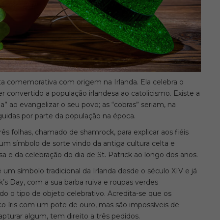
ata comemorativa com origem na Irlanda. Ela celebra o
er convertido a população irlandesa ao catolicismo. Existe a
da” ao evangelizar o seu povo; as “cobras” seriam, na
eguidas por parte da população na época.
rês folhas, chamado de shamrock, para explicar aos fiéis
a um símbolo de sorte vindo da antiga cultura celta e
sa e da celebração do dia de St. Patrick ao longo dos anos.
m símbolo tradicional da Irlanda desde o século XIV e já
s Day, com a sua barba ruiva e roupas verdes
o o tipo de objeto celebrativo. Acredita-se que os
co-íris com um pote de ouro, mas são impossíveis de
pturar algum, tem direito a três pedidos.