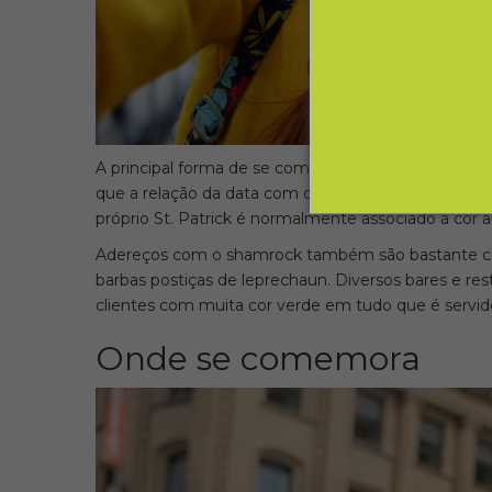
A principal forma de se comemorar o St. Patrick’s D
que a relação da data com o verde tenha origem na 
próprio St. Patrick é normalmente associado à cor a
Adereços com o shamrock também são bastante comu
barbas postiças de leprechaun. Diversos bares e re
clientes com muita cor verde em tudo que é servid
Onde se comemora