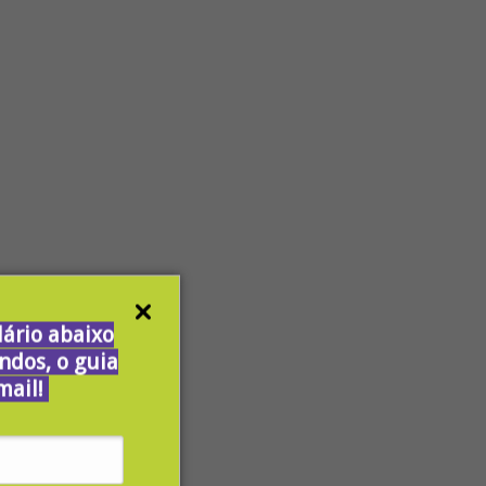
ário abaixo
ndos, o guia
mail!