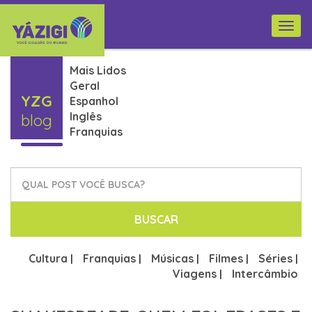
Togg
navi
Mais Lidos
Geral
YZG
Espanhol
Inglês
blog
Franquias
BUSCAR
Cultura
Franquias
Músicas
Filmes
Séries
|
|
|
|
|
Viagens
Intercâmbio
|