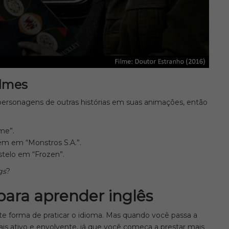
ilmes
 personagens de outras histórias em suas animações, então
me”.
cem em “Monstros S.A.”.
stelo em “Frozen”.
gs
?
para aprender inglês
ente forma de praticar o idioma. Mas quando você passa a
ais ativo e envolvente, já que você começa a prestar mais