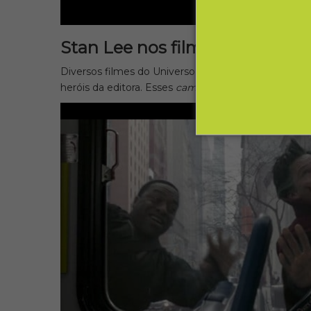
Stan Lee nos filmes da Marvel
Diversos filmes do Universo Cinematográfico Marve
heróis da editora. Esses
cameos
são verdadeiros pre