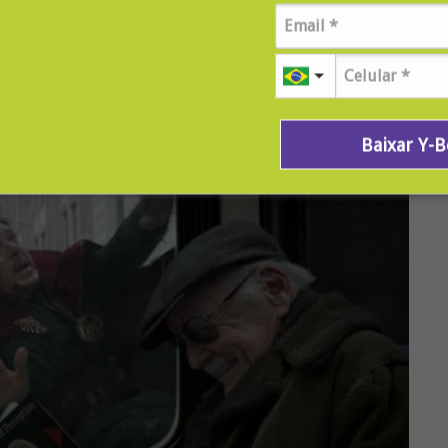
l têm uma rápida aparição de Stan Lee, criador de muitos
sentes para os fãs.
Baixar Y-