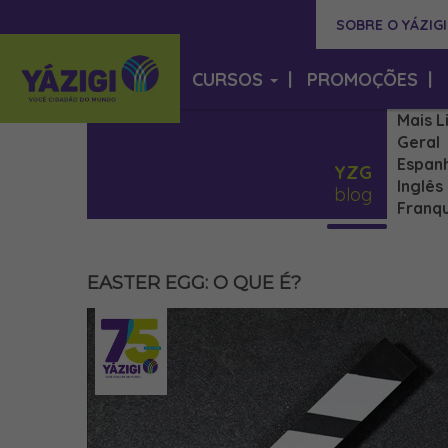
SOBRE O YÁZIGI
CURSOS
|
PROMOÇÕES
|
Mais L
Geral
Espan
YZG
Inglês
blog
Franqu
EASTER EGG: O QUE É?