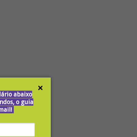
ário abaixo
ndos, o guia
mail!