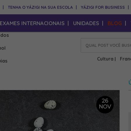
|
TENHA O YÁZIGI NA SUA ESCOLA
|
YÁZIGI FOR BUSINESS
|
EXAMES INTERNACIONAIS
|
UNIDADES
|
BLOG
|
idos
hol
Cultura
Fran
|
ias
26
NOV