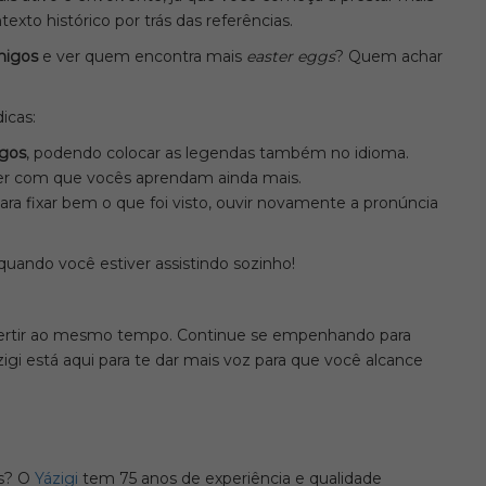
texto histórico por trás das referências.
migos
e ver quem encontra mais
easter eggs
? Quem achar
icas:
ogos
, podendo colocar as legendas também no idioma.
azer com que vocês aprendam ainda mais.
ra fixar bem o que foi visto, ouvir novamente a pronúncia
uando você estiver assistindo sozinho!
 divertir ao mesmo tempo. Continue se empenhando para
ázigi está aqui para te dar mais voz para que você alcance
es? O
Yázigi
tem 75 anos de experiência e qualidade