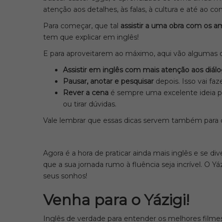
atenção aos detalhes, às falas, à cultura e até ao con
Para começar, que tal
assistir a uma obra com os a
tem que explicar em inglês!
E para aproveitarem ao máximo, aqui vão algumas d
Assistir em inglês com mais atenção aos diál
Pausar, anotar e pesquisar
depois. Isso vai f
Rever a cena
é sempre uma excelente ideia pa
ou tirar dúvidas.
Vale lembrar que essas dicas servem também para q
Agora é a hora de praticar ainda mais inglês e se
que a sua jornada rumo à fluência seja incrível. O Y
seus sonhos!
Venha para o Yázigi!
Inglês de verdade para entender os melhores film