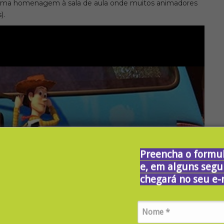
é uma homenagem à sala de aula onde muitos animadores
).
Preencha o formul
e, em alguns segu
chegará no seu e-