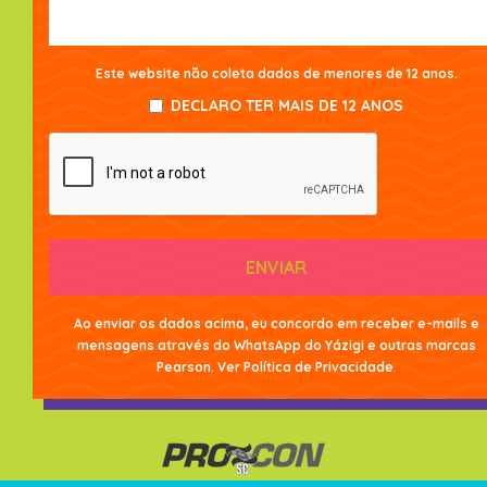
Este website não coleta dados de menores de 12 anos.
DECLARO TER MAIS DE 12 ANOS
ENVIAR
Ao enviar os dados acima, eu concordo em receber e-mails e
mensagens através do WhatsApp do Yázigi e outras marcas
Pearson. Ver
Política de Privacidade
.