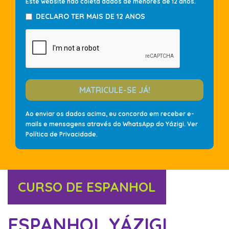
Este website não coleta dados de menores de 12 anos.
DECLARO TER MAIS DE 12 ANOS
MATRICULE-SE JÁ!
Ao enviar os dados acima, eu concordo em receber e-
mails e mensagens através do WhatsApp do Yázigi. Ver
Política de Privacidade
.
CURSO DE ESPANHOL
ESPANHOL YÁZIGI