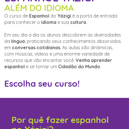
ALÉM DO IDIOMA
O curso de
Espanhol
do
Yázigi
é a porta de entrada
para conhecer o
idioma
e sua
cultura.
Em seu dia a dia os alunos descobrem as diversidades
da
língua
, praticando seus conhecimentos absorvidos
em
conversas cotidianas
. As aulas são dinâmicas,
com músicas, vídeos e uma enorme variedade de
recursos que vão encantar você.
Venha aprender
espanhol
e se tornar um
Cidadão do Mundo
.
Escolha seu curso!
Por quê fazer espanhol