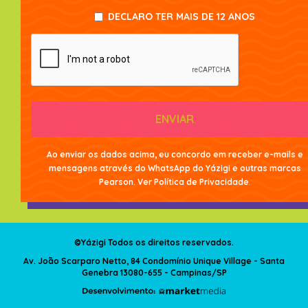
DECLARO TER MAIS DE 12 ANOS
ENVIAR
Ao enviar os dados acima, eu concordo em receber e-mails e
mensagens através do WhatsApp do Yázigi e outras marcas
Pearson. Ver
Política de Privacidade
.
©Yázigi Todos os direitos reservados.
Av. João Scarparo Netto, 84 Condomínio Unique Village - Santa
Genebra 13080-655 - Campinas/SP